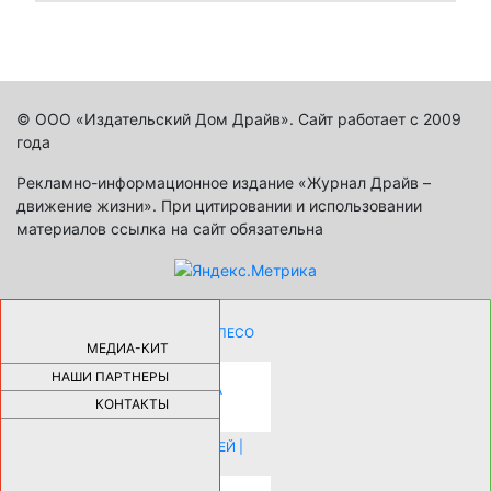
© ООО «Издательский Дом Драйв». Сайт работает с 2009
года
Рекламно-информационное издание «Журнал Драйв –
движение жизни». При цитировании и использовании
материалов ссылка на сайт обязательна
КАК ДЕВУШКЕ ПОМЕНЯТЬ КОЛЕСО
НА АВТОМОБИЛЕ |
69175
МЕДИА-КИТ
НАШИ ПАРТНЕРЫ
НОВЫЕ РАЗРАБОТКИ ДЛЯ
ОЗДОРОВЛЕНИЯ ОРГАНИЗМА
ПЛАТФОРМА ШУМАННА 3Д И
КОНТАКТЫ
КАПСУЛА ЗДОРОВЬЯ |
28279
ИСТОРИЯ НАКЛАДНЫХ НОГТЕЙ |
20573
КАК ЗРИТЕЛЬНО УВЕЛИЧИТЬ