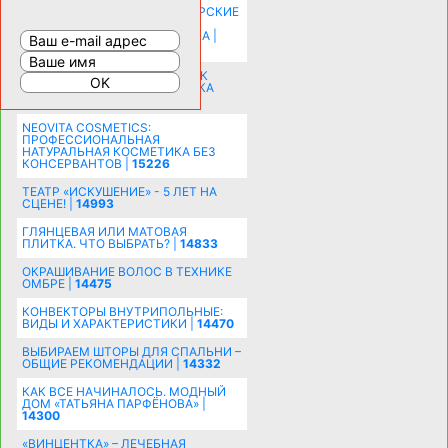
КОМНАТУ: ХИТРЫЕ ДИЗАЙНЕРСКИЕ
ПРИЕМЫ ВИЗУАЛЬНОГО
РАСШИРЕНИЯ ПРОСТРАНСТВА |
16191
СОБИРАЕМСЯ НА ПРАЗДНИК К
МОЛОДОЖЕНАМ: ПОДГОТОВКА
ПОЗДРАВЛЕНИЯ |
15481
NEOVITA COSMETICS:
ПРОФЕССИОНАЛЬНАЯ
НАТУРАЛЬНАЯ КОСМЕТИКА БЕЗ
КОНСЕРВАНТОВ |
15226
ТЕАТР «ИСКУШЕНИЕ» - 5 ЛЕТ НА
СЦЕНЕ! |
14993
ГЛЯНЦЕВАЯ ИЛИ МАТОВАЯ
ПЛИТКА. ЧТО ВЫБРАТЬ? |
14833
ОКРАШИВАНИЕ ВОЛОС В ТЕХНИКЕ
ОМБРЕ |
14475
КОНВЕКТОРЫ ВНУТРИПОЛЬНЫЕ:
ВИДЫ И ХАРАКТЕРИСТИКИ |
14470
ВЫБИРАЕМ ШТОРЫ ДЛЯ СПАЛЬНИ –
ОБЩИЕ РЕКОМЕНДАЦИИ |
14332
КАК ВСЕ НАЧИНАЛОСЬ. МОДНЫЙ
ДОМ «ТАТЬЯНА ПАРФЁНОВА» |
14300
«ВИНЦЕНТКА» – ЛЕЧЕБНАЯ