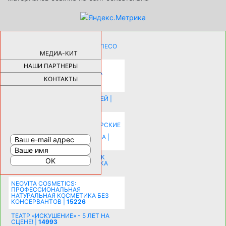
КАК ДЕВУШКЕ ПОМЕНЯТЬ КОЛЕСО
НА АВТОМОБИЛЕ |
69175
МЕДИА-КИТ
НАШИ ПАРТНЕРЫ
НОВЫЕ РАЗРАБОТКИ ДЛЯ
ОЗДОРОВЛЕНИЯ ОРГАНИЗМА
ПЛАТФОРМА ШУМАННА 3Д И
КОНТАКТЫ
КАПСУЛА ЗДОРОВЬЯ |
28279
ИСТОРИЯ НАКЛАДНЫХ НОГТЕЙ |
20573
КАК ЗРИТЕЛЬНО УВЕЛИЧИТЬ
КОМНАТУ: ХИТРЫЕ ДИЗАЙНЕРСКИЕ
ПРИЕМЫ ВИЗУАЛЬНОГО
РАСШИРЕНИЯ ПРОСТРАНСТВА |
16191
СОБИРАЕМСЯ НА ПРАЗДНИК К
МОЛОДОЖЕНАМ: ПОДГОТОВКА
ПОЗДРАВЛЕНИЯ |
15481
NEOVITA COSMETICS:
ПРОФЕССИОНАЛЬНАЯ
НАТУРАЛЬНАЯ КОСМЕТИКА БЕЗ
КОНСЕРВАНТОВ |
15226
ТЕАТР «ИСКУШЕНИЕ» - 5 ЛЕТ НА
СЦЕНЕ! |
14993