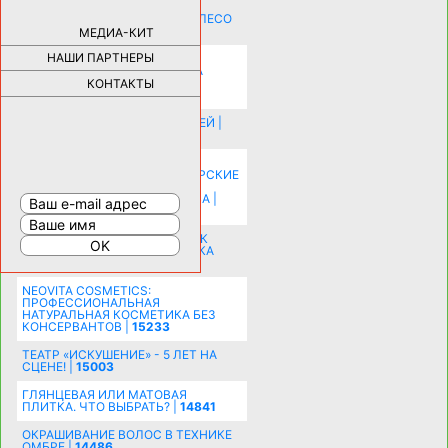
КАК ДЕВУШКЕ ПОМЕНЯТЬ КОЛЕСО
НА АВТОМОБИЛЕ |
69189
МЕДИА-КИТ
НАШИ ПАРТНЕРЫ
НОВЫЕ РАЗРАБОТКИ ДЛЯ
ОЗДОРОВЛЕНИЯ ОРГАНИЗМА
ПЛАТФОРМА ШУМАННА 3Д И
КОНТАКТЫ
КАПСУЛА ЗДОРОВЬЯ |
28296
ИСТОРИЯ НАКЛАДНЫХ НОГТЕЙ |
20581
КАК ЗРИТЕЛЬНО УВЕЛИЧИТЬ
КОМНАТУ: ХИТРЫЕ ДИЗАЙНЕРСКИЕ
ПРИЕМЫ ВИЗУАЛЬНОГО
РАСШИРЕНИЯ ПРОСТРАНСТВА |
16206
СОБИРАЕМСЯ НА ПРАЗДНИК К
МОЛОДОЖЕНАМ: ПОДГОТОВКА
ПОЗДРАВЛЕНИЯ |
15484
NEOVITA COSMETICS:
ПРОФЕССИОНАЛЬНАЯ
НАТУРАЛЬНАЯ КОСМЕТИКА БЕЗ
КОНСЕРВАНТОВ |
15233
ТЕАТР «ИСКУШЕНИЕ» - 5 ЛЕТ НА
СЦЕНЕ! |
15003
ГЛЯНЦЕВАЯ ИЛИ МАТОВАЯ
ПЛИТКА. ЧТО ВЫБРАТЬ? |
14841
ОКРАШИВАНИЕ ВОЛОС В ТЕХНИКЕ
ОМБРЕ |
14486