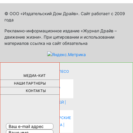
© ООО «Издательский Дом Драйв». Сайт работает с 2009
года
Рекламно-информационное издание «Журнал Драйв –
движение жизни». При цитировании и использовании
материалов ссылка на сайт обязательна
КАК ДЕВУШКЕ ПОМЕНЯТЬ КОЛЕСО
НА АВТОМОБИЛЕ |
69179
МЕДИА-КИТ
НАШИ ПАРТНЕРЫ
НОВЫЕ РАЗРАБОТКИ ДЛЯ
ОЗДОРОВЛЕНИЯ ОРГАНИЗМА
ПЛАТФОРМА ШУМАННА 3Д И
КОНТАКТЫ
КАПСУЛА ЗДОРОВЬЯ |
28291
ИСТОРИЯ НАКЛАДНЫХ НОГТЕЙ |
20578
КАК ЗРИТЕЛЬНО УВЕЛИЧИТЬ
КОМНАТУ: ХИТРЫЕ ДИЗАЙНЕРСКИЕ
ПРИЕМЫ ВИЗУАЛЬНОГО
РАСШИРЕНИЯ ПРОСТРАНСТВА |
16198