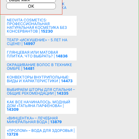
СОБИРАЕМСЯ НА ПРАЗДНИК К
МОЛОДОЖЕНАМ: ПОДГОТОВКА
ПОЗДРАВЛЕНИЯ |
15483
NEOVITA COSMETICS:
ПРОФЕССИОНАЛЬНАЯ
НАТУРАЛЬНАЯ КОСМЕТИКА БЕЗ
КОНСЕРВАНТОВ |
15230
ТЕАТР «ИСКУШЕНИЕ» - 5 ЛЕТ НА
СЦЕНЕ! |
14997
ГЛЯНЦЕВАЯ ИЛИ МАТОВАЯ
ПЛИТКА. ЧТО ВЫБРАТЬ? |
14836
ОКРАШИВАНИЕ ВОЛОС В ТЕХНИКЕ
ОМБРЕ |
14481
КОНВЕКТОРЫ ВНУТРИПОЛЬНЫЕ:
ВИДЫ И ХАРАКТЕРИСТИКИ |
14473
ВЫБИРАЕМ ШТОРЫ ДЛЯ СПАЛЬНИ –
ОБЩИЕ РЕКОМЕНДАЦИИ |
14335
КАК ВСЕ НАЧИНАЛОСЬ. МОДНЫЙ
ДОМ «ТАТЬЯНА ПАРФЁНОВА» |
14309
«ВИНЦЕНТКА» – ЛЕЧЕБНАЯ
МИНЕРАЛЬНАЯ ВОДА |
13879
«ПРОЛОМ» – ВОДА ДЛЯ ЗДОРОВЬЯ |
13726