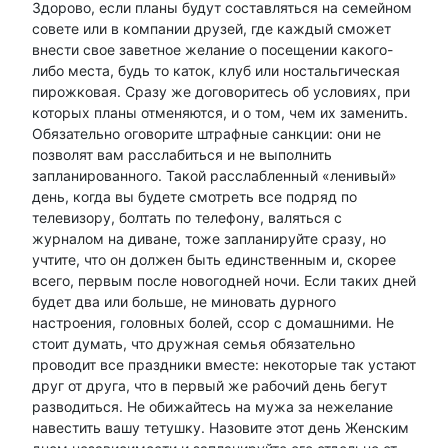
Здорово, если планы будут составляться на семейном
совете или в компании друзей, где каждый сможет
внести свое заветное желание о посещении какого-
либо места, будь то каток, клуб или ностальгическая
пирожковая. Сразу же договоритесь об условиях, при
которых планы отменяются, и о том, чем их заменить.
Обязательно оговорите штрафные санкции: они не
позволят вам расслабиться и не выполнить
запланированного. Такой расслабленный «ленивый»
день, когда вы будете смотреть все подряд по
телевизору, болтать по телефону, валяться с
журналом на диване, тоже запланируйте сразу, но
учтите, что он должен быть единственным и, скорее
всего, первым после новогодней ночи. Если таких дней
будет два или больше, не миновать дурного
настроения, головных болей, ссор с домашними. Не
стоит думать, что дружная семья обязательно
проводит все праздники вместе: некоторые так устают
друг от друга, что в первый же рабочий день бегут
разводиться. Не обижайтесь на мужа за нежелание
навестить вашу тетушку. Назовите этот день Женским