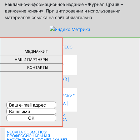
Рекламно-информационное издание «Журнал Драйв –
движение жизни». При цитировании и использовании
материалов ссылка на сайт обязательна
КАК ДЕВУШКЕ ПОМЕНЯТЬ КОЛЕСО
НА АВТОМОБИЛЕ |
69178
МЕДИА-КИТ
НАШИ ПАРТНЕРЫ
НОВЫЕ РАЗРАБОТКИ ДЛЯ
ОЗДОРОВЛЕНИЯ ОРГАНИЗМА
ПЛАТФОРМА ШУМАННА 3Д И
КОНТАКТЫ
КАПСУЛА ЗДОРОВЬЯ |
28288
ИСТОРИЯ НАКЛАДНЫХ НОГТЕЙ |
20577
КАК ЗРИТЕЛЬНО УВЕЛИЧИТЬ
КОМНАТУ: ХИТРЫЕ ДИЗАЙНЕРСКИЕ
ПРИЕМЫ ВИЗУАЛЬНОГО
РАСШИРЕНИЯ ПРОСТРАНСТВА |
16197
СОБИРАЕМСЯ НА ПРАЗДНИК К
МОЛОДОЖЕНАМ: ПОДГОТОВКА
ПОЗДРАВЛЕНИЯ |
15482
NEOVITA COSMETICS:
ПРОФЕССИОНАЛЬНАЯ
НАТУРАЛЬНАЯ КОСМЕТИКА БЕЗ