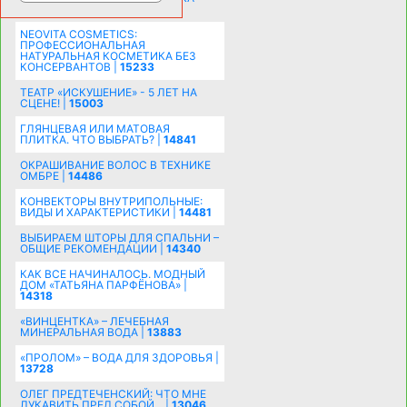
ПОЗДРАВЛЕНИЯ |
15486
NEOVITA COSMETICS:
ПРОФЕССИОНАЛЬНАЯ
НАТУРАЛЬНАЯ КОСМЕТИКА БЕЗ
КОНСЕРВАНТОВ |
15233
ТЕАТР «ИСКУШЕНИЕ» - 5 ЛЕТ НА
СЦЕНЕ! |
15003
ГЛЯНЦЕВАЯ ИЛИ МАТОВАЯ
ПЛИТКА. ЧТО ВЫБРАТЬ? |
14841
ОКРАШИВАНИЕ ВОЛОС В ТЕХНИКЕ
ОМБРЕ |
14486
КОНВЕКТОРЫ ВНУТРИПОЛЬНЫЕ:
ВИДЫ И ХАРАКТЕРИСТИКИ |
14481
ВЫБИРАЕМ ШТОРЫ ДЛЯ СПАЛЬНИ –
ОБЩИЕ РЕКОМЕНДАЦИИ |
14340
КАК ВСЕ НАЧИНАЛОСЬ. МОДНЫЙ
ДОМ «ТАТЬЯНА ПАРФЁНОВА» |
14318
«ВИНЦЕНТКА» – ЛЕЧЕБНАЯ
МИНЕРАЛЬНАЯ ВОДА |
13883
«ПРОЛОМ» – ВОДА ДЛЯ ЗДОРОВЬЯ |
13728
ОЛЕГ ПРЕДТЕЧЕНСКИЙ: ЧТО МНЕ
ЛУКАВИТЬ ПРЕД СОБОЙ... |
13046