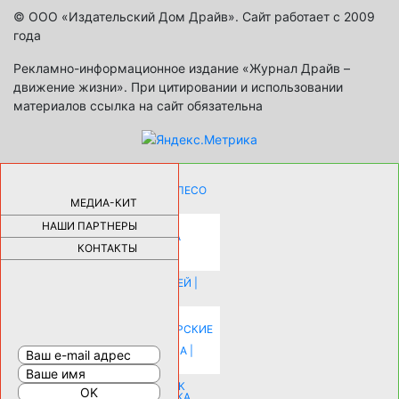
© ООО «Издательский Дом Драйв». Сайт работает с 2009
года
Рекламно-информационное издание «Журнал Драйв –
движение жизни». При цитировании и использовании
материалов ссылка на сайт обязательна
КАК ДЕВУШКЕ ПОМЕНЯТЬ КОЛЕСО
НА АВТОМОБИЛЕ |
69189
МЕДИА-КИТ
НАШИ ПАРТНЕРЫ
НОВЫЕ РАЗРАБОТКИ ДЛЯ
ОЗДОРОВЛЕНИЯ ОРГАНИЗМА
ПЛАТФОРМА ШУМАННА 3Д И
КОНТАКТЫ
КАПСУЛА ЗДОРОВЬЯ |
28297
ИСТОРИЯ НАКЛАДНЫХ НОГТЕЙ |
20582
КАК ЗРИТЕЛЬНО УВЕЛИЧИТЬ
КОМНАТУ: ХИТРЫЕ ДИЗАЙНЕРСКИЕ
ПРИЕМЫ ВИЗУАЛЬНОГО
РАСШИРЕНИЯ ПРОСТРАНСТВА |
16206
СОБИРАЕМСЯ НА ПРАЗДНИК К
МОЛОДОЖЕНАМ: ПОДГОТОВКА