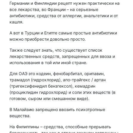
Германии и Финляндии рецепт нужен практически на
все лекарства, во Франции – на серьезные
антибиотики, средства от аллергии, анальгетики и от
кашля.
А вот в Турции и Египте самые простые антибиотики
можно приобрести довольно просто.
Также следует знать, что существует список
лекарственных средств, запрещенных для ввоза и
использования в той или иной стране.
Для ОАЭ это кодеин, фенобарбитал, орипавин,
трамадол (гидрохлорид), апо-трайгекс / артан
(тригексифенидил бензгексол), кемадрин
(проциклидин гидрохлорид) и соли этих веществ (в
готовом, сыром или смешанном виде).
В Малайзию запрещено ввозить психотропные
вещества.
На Филиппины – средства, способные прерывать
беременность, так как в стране законом запрещены