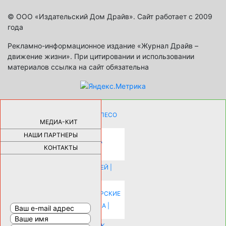
© ООО «Издательский Дом Драйв». Сайт работает с 2009
года
Рекламно-информационное издание «Журнал Драйв –
движение жизни». При цитировании и использовании
материалов ссылка на сайт обязательна
КАК ДЕВУШКЕ ПОМЕНЯТЬ КОЛЕСО
НА АВТОМОБИЛЕ |
69185
МЕДИА-КИТ
НАШИ ПАРТНЕРЫ
НОВЫЕ РАЗРАБОТКИ ДЛЯ
ОЗДОРОВЛЕНИЯ ОРГАНИЗМА
ПЛАТФОРМА ШУМАННА 3Д И
КОНТАКТЫ
КАПСУЛА ЗДОРОВЬЯ |
28291
ИСТОРИЯ НАКЛАДНЫХ НОГТЕЙ |
20578
КАК ЗРИТЕЛЬНО УВЕЛИЧИТЬ
КОМНАТУ: ХИТРЫЕ ДИЗАЙНЕРСКИЕ
ПРИЕМЫ ВИЗУАЛЬНОГО
РАСШИРЕНИЯ ПРОСТРАНСТВА |
16202
СОБИРАЕМСЯ НА ПРАЗДНИК К