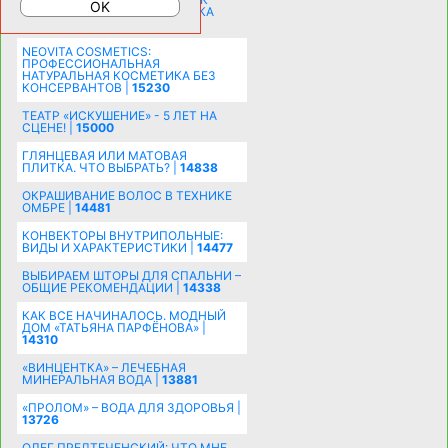
МОЛОДОЖЕНАМ: ПОДГОТОВКА
ПОЗДРАВЛЕНИЯ |
15483
NEOVITA COSMETICS:
ПРОФЕССИОНАЛЬНАЯ
НАТУРАЛЬНАЯ КОСМЕТИКА БЕЗ
КОНСЕРВАНТОВ |
15230
ТЕАТР «ИСКУШЕНИЕ» - 5 ЛЕТ НА
СЦЕНЕ! |
15000
ГЛЯНЦЕВАЯ ИЛИ МАТОВАЯ
ПЛИТКА. ЧТО ВЫБРАТЬ? |
14838
ОКРАШИВАНИЕ ВОЛОС В ТЕХНИКЕ
ОМБРЕ |
14481
КОНВЕКТОРЫ ВНУТРИПОЛЬНЫЕ:
ВИДЫ И ХАРАКТЕРИСТИКИ |
14477
ВЫБИРАЕМ ШТОРЫ ДЛЯ СПАЛЬНИ –
ОБЩИЕ РЕКОМЕНДАЦИИ |
14338
КАК ВСЕ НАЧИНАЛОСЬ. МОДНЫЙ
ДОМ «ТАТЬЯНА ПАРФЁНОВА» |
14310
«ВИНЦЕНТКА» – ЛЕЧЕБНАЯ
МИНЕРАЛЬНАЯ ВОДА |
13881
«ПРОЛОМ» – ВОДА ДЛЯ ЗДОРОВЬЯ |
13726
ОЛЕГ ПРЕДТЕЧЕНСКИЙ: ЧТО МНЕ