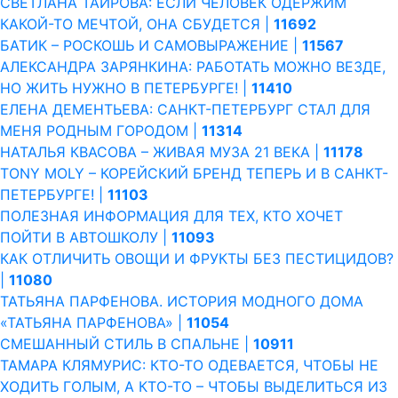
СВЕТЛАНА ТАИРОВА: ЕСЛИ ЧЕЛОВЕК ОДЕРЖИМ
КАКОЙ­-ТО МЕЧТОЙ, ОНА СБУДЕТСЯ |
11692
БАТИК – РОСКОШЬ И САМОВЫРАЖЕНИЕ |
11567
АЛЕКСАНДРА ЗАРЯНКИНА: РАБОТАТЬ МОЖНО ВЕЗДЕ,
НО ЖИТЬ НУЖНО В ПЕТЕРБУРГЕ! |
11410
ЕЛЕНА ДЕМЕНТЬЕВА: САНКТ-ПЕТЕРБУРГ СТАЛ ДЛЯ
МЕНЯ РОДНЫМ ГОРОДОМ |
11314
НАТАЛЬЯ КВАСОВА – ЖИВАЯ МУЗА 21 ВЕКА |
11178
TONY MOLY – КОРЕЙСКИЙ БРЕНД ТЕПЕРЬ И В САНКТ-
ПЕТЕРБУРГЕ! |
11103
ПОЛЕЗНАЯ ИНФОРМАЦИЯ ДЛЯ ТЕХ, КТО ХОЧЕТ
ПОЙТИ В АВТОШКОЛУ |
11093
КАК ОТЛИЧИТЬ ОВОЩИ И ФРУКТЫ БЕЗ ПЕСТИЦИДОВ?
|
11080
ТАТЬЯНА ПАРФЕНОВА. ИСТОРИЯ МОДНОГО ДОМА
«ТАТЬЯНА ПАРФЕНОВА» |
11054
СМЕШАННЫЙ СТИЛЬ В СПАЛЬНЕ |
10911
ТАМАРА КЛЯМУРИС: КТО-ТО ОДЕВАЕТСЯ, ЧТОБЫ НЕ
ХОДИТЬ ГОЛЫМ, А КТО-ТО – ЧТОБЫ ВЫДЕЛИТЬСЯ ИЗ