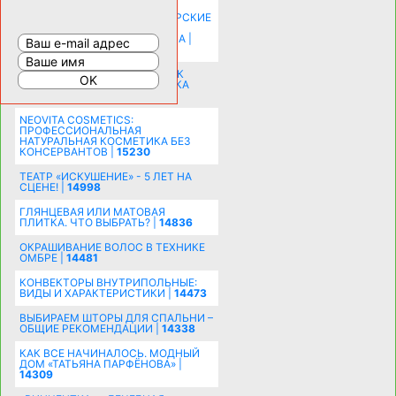
КАК ЗРИТЕЛЬНО УВЕЛИЧИТЬ
КОМНАТУ: ХИТРЫЕ ДИЗАЙНЕРСКИЕ
ПРИЕМЫ ВИЗУАЛЬНОГО
РАСШИРЕНИЯ ПРОСТРАНСТВА |
16200
СОБИРАЕМСЯ НА ПРАЗДНИК К
МОЛОДОЖЕНАМ: ПОДГОТОВКА
ПОЗДРАВЛЕНИЯ |
15483
NEOVITA COSMETICS:
ПРОФЕССИОНАЛЬНАЯ
НАТУРАЛЬНАЯ КОСМЕТИКА БЕЗ
КОНСЕРВАНТОВ |
15230
ТЕАТР «ИСКУШЕНИЕ» - 5 ЛЕТ НА
СЦЕНЕ! |
14998
ГЛЯНЦЕВАЯ ИЛИ МАТОВАЯ
ПЛИТКА. ЧТО ВЫБРАТЬ? |
14836
ОКРАШИВАНИЕ ВОЛОС В ТЕХНИКЕ
ОМБРЕ |
14481
КОНВЕКТОРЫ ВНУТРИПОЛЬНЫЕ:
ВИДЫ И ХАРАКТЕРИСТИКИ |
14473
ВЫБИРАЕМ ШТОРЫ ДЛЯ СПАЛЬНИ –
ОБЩИЕ РЕКОМЕНДАЦИИ |
14338
КАК ВСЕ НАЧИНАЛОСЬ. МОДНЫЙ
ДОМ «ТАТЬЯНА ПАРФЁНОВА» |
14309