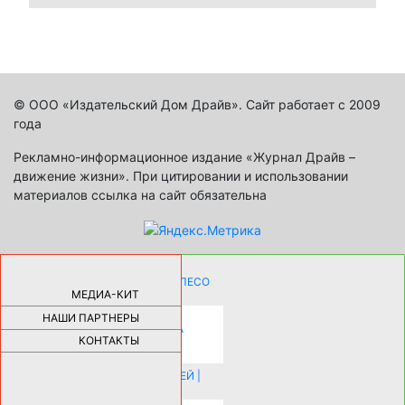
© ООО «Издательский Дом Драйв». Сайт работает с 2009
года
Рекламно-информационное издание «Журнал Драйв –
движение жизни». При цитировании и использовании
материалов ссылка на сайт обязательна
КАК ДЕВУШКЕ ПОМЕНЯТЬ КОЛЕСО
НА АВТОМОБИЛЕ |
69183
МЕДИА-КИТ
НАШИ ПАРТНЕРЫ
НОВЫЕ РАЗРАБОТКИ ДЛЯ
ОЗДОРОВЛЕНИЯ ОРГАНИЗМА
ПЛАТФОРМА ШУМАННА 3Д И
КОНТАКТЫ
КАПСУЛА ЗДОРОВЬЯ |
28291
ИСТОРИЯ НАКЛАДНЫХ НОГТЕЙ |
20578