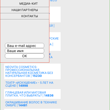
КАК ДЕВУШКЕ ПОМЕНЯТЬ КОЛЕСО
НА АВТОМОБИЛЕ |
69183
МЕДИА-КИТ
НАШИ ПАРТНЕРЫ
НОВЫЕ РАЗРАБОТКИ ДЛЯ
ОЗДОРОВЛЕНИЯ ОРГАНИЗМА
ПЛАТФОРМА ШУМАННА 3Д И
КОНТАКТЫ
КАПСУЛА ЗДОРОВЬЯ |
28291
ИСТОРИЯ НАКЛАДНЫХ НОГТЕЙ |
20578
КАК ЗРИТЕЛЬНО УВЕЛИЧИТЬ
КОМНАТУ: ХИТРЫЕ ДИЗАЙНЕРСКИЕ
ПРИЕМЫ ВИЗУАЛЬНОГО
РАСШИРЕНИЯ ПРОСТРАНСТВА |
16200
СОБИРАЕМСЯ НА ПРАЗДНИК К
МОЛОДОЖЕНАМ: ПОДГОТОВКА
ПОЗДРАВЛЕНИЯ |
15483
NEOVITA COSMETICS:
ПРОФЕССИОНАЛЬНАЯ
НАТУРАЛЬНАЯ КОСМЕТИКА БЕЗ
КОНСЕРВАНТОВ |
15230
ТЕАТР «ИСКУШЕНИЕ» - 5 ЛЕТ НА
СЦЕНЕ! |
14998
ГЛЯНЦЕВАЯ ИЛИ МАТОВАЯ
ПЛИТКА. ЧТО ВЫБРАТЬ? |
14836
ОКРАШИВАНИЕ ВОЛОС В ТЕХНИКЕ
ОМБРЕ |
14481