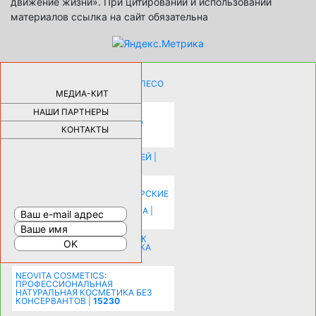
движение жизни». При цитировании и использовании
материалов ссылка на сайт обязательна
КАК ДЕВУШКЕ ПОМЕНЯТЬ КОЛЕСО
НА АВТОМОБИЛЕ |
69185
МЕДИА-КИТ
НАШИ ПАРТНЕРЫ
НОВЫЕ РАЗРАБОТКИ ДЛЯ
ОЗДОРОВЛЕНИЯ ОРГАНИЗМА
ПЛАТФОРМА ШУМАННА 3Д И
КОНТАКТЫ
КАПСУЛА ЗДОРОВЬЯ |
28291
ИСТОРИЯ НАКЛАДНЫХ НОГТЕЙ |
20578
КАК ЗРИТЕЛЬНО УВЕЛИЧИТЬ
КОМНАТУ: ХИТРЫЕ ДИЗАЙНЕРСКИЕ
ПРИЕМЫ ВИЗУАЛЬНОГО
РАСШИРЕНИЯ ПРОСТРАНСТВА |
16202
СОБИРАЕМСЯ НА ПРАЗДНИК К
МОЛОДОЖЕНАМ: ПОДГОТОВКА
ПОЗДРАВЛЕНИЯ |
15483
NEOVITA COSMETICS:
ПРОФЕССИОНАЛЬНАЯ
НАТУРАЛЬНАЯ КОСМЕТИКА БЕЗ
КОНСЕРВАНТОВ |
15230