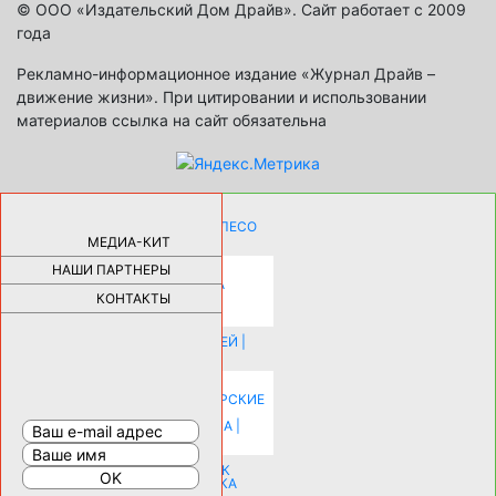
© ООО «Издательский Дом Драйв». Сайт работает с 2009
года
Рекламно-информационное издание «Журнал Драйв –
движение жизни». При цитировании и использовании
материалов ссылка на сайт обязательна
КАК ДЕВУШКЕ ПОМЕНЯТЬ КОЛЕСО
НА АВТОМОБИЛЕ |
69179
МЕДИА-КИТ
НАШИ ПАРТНЕРЫ
НОВЫЕ РАЗРАБОТКИ ДЛЯ
ОЗДОРОВЛЕНИЯ ОРГАНИЗМА
ПЛАТФОРМА ШУМАННА 3Д И
КОНТАКТЫ
КАПСУЛА ЗДОРОВЬЯ |
28291
ИСТОРИЯ НАКЛАДНЫХ НОГТЕЙ |
20578
КАК ЗРИТЕЛЬНО УВЕЛИЧИТЬ
КОМНАТУ: ХИТРЫЕ ДИЗАЙНЕРСКИЕ
ПРИЕМЫ ВИЗУАЛЬНОГО
РАСШИРЕНИЯ ПРОСТРАНСТВА |
16198
СОБИРАЕМСЯ НА ПРАЗДНИК К
МОЛОДОЖЕНАМ: ПОДГОТОВКА