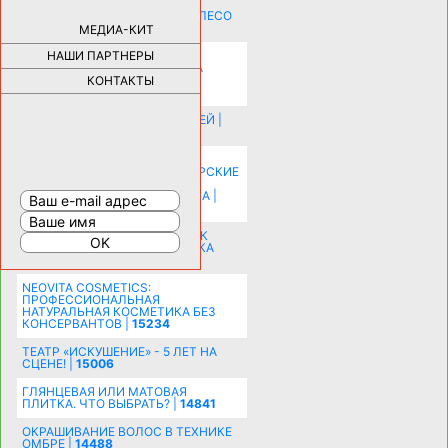
КАК ДЕВУШКЕ ПОМЕНЯТЬ КОЛЕСО
НА АВТОМОБИЛЕ |
69191
МЕДИА-КИТ
НАШИ ПАРТНЕРЫ
НОВЫЕ РАЗРАБОТКИ ДЛЯ
ОЗДОРОВЛЕНИЯ ОРГАНИЗМА
ПЛАТФОРМА ШУМАННА 3Д И
КОНТАКТЫ
КАПСУЛА ЗДОРОВЬЯ |
28315
ИСТОРИЯ НАКЛАДНЫХ НОГТЕЙ |
20585
КАК ЗРИТЕЛЬНО УВЕЛИЧИТЬ
КОМНАТУ: ХИТРЫЕ ДИЗАЙНЕРСКИЕ
ПРИЕМЫ ВИЗУАЛЬНОГО
РАСШИРЕНИЯ ПРОСТРАНСТВА |
16208
СОБИРАЕМСЯ НА ПРАЗДНИК К
МОЛОДОЖЕНАМ: ПОДГОТОВКА
ПОЗДРАВЛЕНИЯ |
15487
NEOVITA COSMETICS:
ПРОФЕССИОНАЛЬНАЯ
НАТУРАЛЬНАЯ КОСМЕТИКА БЕЗ
КОНСЕРВАНТОВ |
15234
ТЕАТР «ИСКУШЕНИЕ» - 5 ЛЕТ НА
СЦЕНЕ! |
15006
ГЛЯНЦЕВАЯ ИЛИ МАТОВАЯ
ПЛИТКА. ЧТО ВЫБРАТЬ? |
14841
ОКРАШИВАНИЕ ВОЛОС В ТЕХНИКЕ
ОМБРЕ |
14488