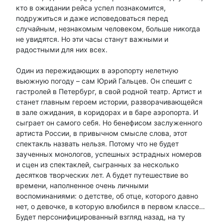
кто в ожидании рейса успел познакомится,
подружиться и даже исповедоваться перед
случайным, незнакомым человеком, больше никогда
не увидятся. Но эти часы станут важными и
радостными для них всех.
Один из пережидающих в аэропорту нелетную
вьюжную погоду – сам Юрий Гальцев. Он спешит с
гастролей в Петербург, в свой родной театр. Артист и
станет главным героем истории, разворачивающейся
в зале ожидания, в коридорах и в баре аэропорта. И
сыграет он самого себя. Но бенефисом заслуженного
артиста России, в привычном смысле слова, этот
спектакль назвать нельзя. Потому что не будет
заученных монологов, успешных эстрадных номеров
и сцен из спектаклей, сыгранных за несколько
десятков творческих лет. А будет путешествие во
времени, наполненное очень личными
воспоминаниями: о детстве, об отце, которого давно
нет, о девочке, в которую влюбился в первом классе…
Будет персонифицированный взгляд назад, на ту