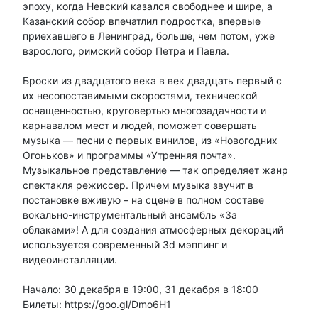
эпоху, когда Невский казался свободнее и шире, а
Казанский собор впечатлил подростка, впервые
приехавшего в Ленинград, больше, чем потом, уже
взрослого, римский собор Петра и Павла.
Броски из двадцатого века в век двадцать первый с
их несопоставимыми скоростями, технической
оснащенностью, круговертью многозадачности и
карнавалом мест и людей, поможет совершать
музыка — песни с первых винилов, из «Новогодних
Огоньков» и программы «Утренняя почта».
Музыкальное представление — так определяет жанр
спектакля режиссер. Причем музыка звучит в
постановке вживую – на сцене в полном составе
вокально-инструментальный ансамбль «За
облаками»! А для создания атмосферных декораций
используется современный 3d мэппинг и
видеоинсталляции.
Начало: 30 декабря в 19:00, 31 декабря в 18:00
Билеты:
https://goo.gl/Dmo6H1