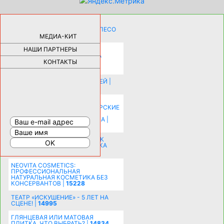
КАК ДЕВУШКЕ ПОМЕНЯТЬ КОЛЕСО
НА АВТОМОБИЛЕ |
69176
МЕДИА-КИТ
НАШИ ПАРТНЕРЫ
НОВЫЕ РАЗРАБОТКИ ДЛЯ
ОЗДОРОВЛЕНИЯ ОРГАНИЗМА
ПЛАТФОРМА ШУМАННА 3Д И
КОНТАКТЫ
КАПСУЛА ЗДОРОВЬЯ |
28284
ИСТОРИЯ НАКЛАДНЫХ НОГТЕЙ |
20576
КАК ЗРИТЕЛЬНО УВЕЛИЧИТЬ
КОМНАТУ: ХИТРЫЕ ДИЗАЙНЕРСКИЕ
ПРИЕМЫ ВИЗУАЛЬНОГО
РАСШИРЕНИЯ ПРОСТРАНСТВА |
16192
СОБИРАЕМСЯ НА ПРАЗДНИК К
МОЛОДОЖЕНАМ: ПОДГОТОВКА
ПОЗДРАВЛЕНИЯ |
15481
NEOVITA COSMETICS:
ПРОФЕССИОНАЛЬНАЯ
НАТУРАЛЬНАЯ КОСМЕТИКА БЕЗ
КОНСЕРВАНТОВ |
15228
ТЕАТР «ИСКУШЕНИЕ» - 5 ЛЕТ НА
СЦЕНЕ! |
14995
ГЛЯНЦЕВАЯ ИЛИ МАТОВАЯ
ПЛИТКА. ЧТО ВЫБРАТЬ? |
14834