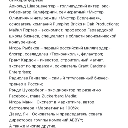
Арнольд Шварценеггер – голливудский актер, экс-
губернатор Калифорнии, семикратный «Мистер
Олимпия» и четырежды «Мистер Вселенная»,
основатель компаний Pumping Bricks и Oak Productions;
Майкл Портер – экономист, профессор Гарвардской
школы бизнеса, специалист в области экономической
конкуренции;
Игорь Рыбаков – первый российский миллиардер-
блогер, совладелец «Технониколь», филантроп;
Грант Кардон – инвестор, строительный магнат,
эксперт по продажам, основатель Grant Cardone
Enterprises;
Радислав Гандапас – cамый титулованный бизнес-
тренер в России;
Рэнди Цукерберг – экс-директор по развитию
Facebook, глава Zuckerberg Media;
Игорь Манн – Эксперт в маркетинге, автор
бестселлера «Маркетинг на 100%»;
Давид Ян – Основатель и председатель совета
директоров группы компаний ABBYY;
А также многие другие.