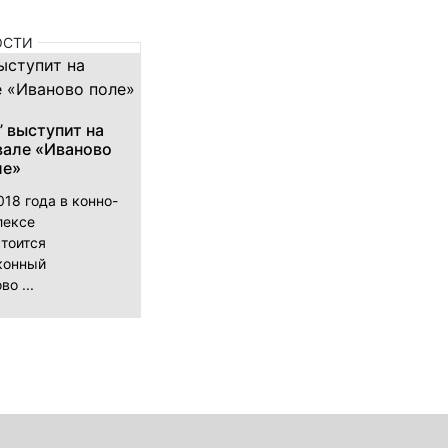
ОСТИ
” выступит на
вале «Иваново
ле»
018 года в конно-
лексе
тоится
конный
о ...