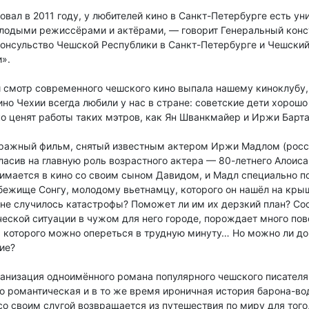
овал в 2011 году, у любителей кино в Санкт-Петербурге есть у
молодыми режиссёрами и актёрами, — говорит Генеральный конс
 консульство Чешской Республики в Санкт-Петербурге и Чешски
и».
ый смотр современного чешского кино выпала нашему киноклуб
о Чехии всегда любили у нас в стране: советские дети хорошо
 ценят работы таких мэтров, как Ян Шванкмайер и Иржи Барта
ажный фильм, снятый известным актером Иржи Мадлом (россий
асив на главную роль возрастного актера — 80-летнего Алоиса
нимается в кино со своим сыном Давидом, и Мадл специально по
ежище Сонгу, молодому вьетнамцу, которого он нашёл на крыше
ы не случилось катастрофы? Поможет ли им их дерзкий план? Со
ческой ситуации в чужом для него городе, порождает много пов
на которого можно опереться в трудную минуту… Но можно ли д
ие?
низация одноимённого романа популярного чешского писателя 
 романтическая и в то же время ироничная история барона-вод
о своим слугой возвращается из путешествия по миру для того,