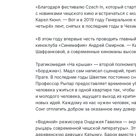
«Благодаря фестивалю Czech In, который старт
с новинками чешского кино и встречаться с 
Карел Кюнл. — Вот и в 2019 году Генеральное
четырёх лент, снятых в последние годы в Чехи
«В этом году впервые честь проводить главн
киноклуба «Синемафия» Андрей Смирнов. — Кин
Шафранковой, а современные киноманы высоко
Трагикомедия «На крыше» — второй полнометр
«Борджиа»). Мадл сам написал сценарий, пригл
Праге. В последние годы Швеглик постоянно с
Профессор Рыпар предоставляет временное уб
человека ужиться в одной квартире так, чтоб
и молодого человека, ищущего выход из крити
новых идей. Каждому из нас нужен человек, 
Сонг отплатить добром за оказанное ему довер
«Водяной» режиссера Ондржея Гавелки — экра
рыцарь современной чешской литературы». Это
деревенскую девушку Катынку. Барон вместе с