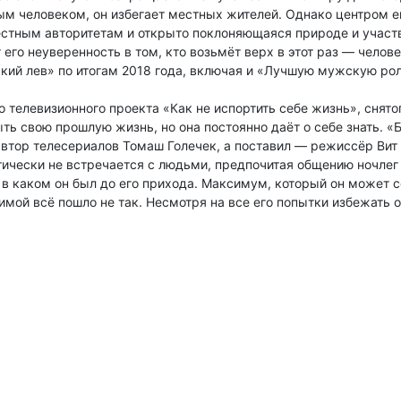
м человеком, он избегает местных жителей. Однако центром ег
стным авторитетам и открыто поклоняющаяся природе и участ
 его неуверенность в том, кто возьмёт верх в этот раз — челов
кий лев» по итогам 2018 года, включая и «Лучшую мужскую рол
 телевизионного проекта «Как не испортить себе жизнь», снято
ь свою прошлую жизнь, но она постоянно даёт о себе знать. «Б
автор телесериалов Томаш Голечек, а поставил — режиссёр Вит 
ически не встречается с людьми, предпочитая общению ночлег 
, в каком он был до его прихода. Максимум, который он может 
зимой всё пошло не так. Несмотря на все его попытки избежать 