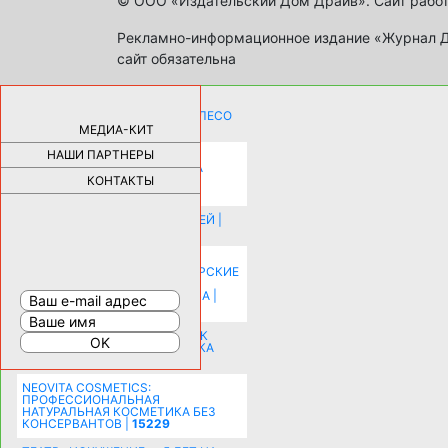
© ООО «Издательский Дом Драйв». Сайт работ
Рекламно-информационное издание «Журнал Др
сайт обязательна
КАК ДЕВУШКЕ ПОМЕНЯТЬ КОЛЕСО
НА АВТОМОБИЛЕ |
69178
МЕДИА-КИТ
НАШИ ПАРТНЕРЫ
НОВЫЕ РАЗРАБОТКИ ДЛЯ
ОЗДОРОВЛЕНИЯ ОРГАНИЗМА
ПЛАТФОРМА ШУМАННА 3Д И
КОНТАКТЫ
КАПСУЛА ЗДОРОВЬЯ |
28288
ИСТОРИЯ НАКЛАДНЫХ НОГТЕЙ |
20577
КАК ЗРИТЕЛЬНО УВЕЛИЧИТЬ
КОМНАТУ: ХИТРЫЕ ДИЗАЙНЕРСКИЕ
ПРИЕМЫ ВИЗУАЛЬНОГО
РАСШИРЕНИЯ ПРОСТРАНСТВА |
16197
СОБИРАЕМСЯ НА ПРАЗДНИК К
МОЛОДОЖЕНАМ: ПОДГОТОВКА
ПОЗДРАВЛЕНИЯ |
15482
NEOVITA COSMETICS:
ПРОФЕССИОНАЛЬНАЯ
НАТУРАЛЬНАЯ КОСМЕТИКА БЕЗ
КОНСЕРВАНТОВ |
15229