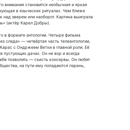
о внимания становится необычная и яркая
вующая в языческих ритуалах. Чем ближе
ек над зверем или наоборот. Картина выиграла
ь» (актёр Карел Добры).
го в формате антологии. Четыре фильма
ез следа» — четвёртая часть телеантологии,
Карас с Ондржеем Ветхи в главной роли. Её
в пустующих дачах. Он не вор и всегда
себе позволить — съесть консервы. Он любит
общества, на пути ему попадаются парень,