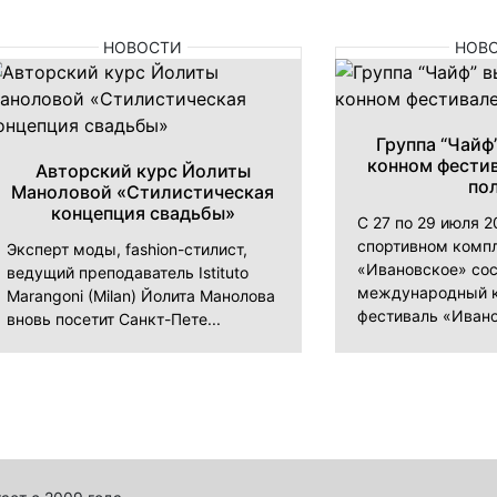
НОВОСТИ
НОВ
Группа “Чайф
конном фести
Авторский курс Йолиты
по
Маноловой «Стилистическая
концепция свадьбы»
С 27 по 29 июля 2
спортивном комп
Эксперт моды, fashion-стилист,
«Ивановское» сос
ведущий преподаватель Istituto
международный 
Marangoni (Milan) Йолита Манолова
фестиваль «Иванов
вновь посетит Санкт-Пете...