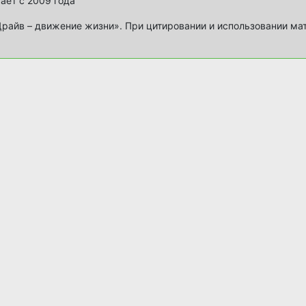
ает с 2009 года
айв – движение жизни». При цитировании и использовании ма