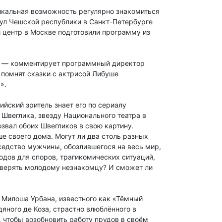
никальная возможность регулярно знакомиться
ул Чешской республики в Санкт-Петербурге
й центр в Москве подготовили программу из
у, — комментирует программный директор
 помнят сказки с актрисой Либуше
».
ский зритель знает его по сериалу
 Швеглика, звезду Национального театра в
звал обоих Швегликов в свою картину.
 своего дома. Могут ли два столь разных
седство мужчины, обозлившегося на весь мир,
одов для споров, трагикомических ситуаций,
оверять молодому незнакомцу? И сможет ли
Милоша Урбана, известного как «Тёмный
яного де Коза, страстно влюблённого в
 чтобы возобновить работу прудов в своём