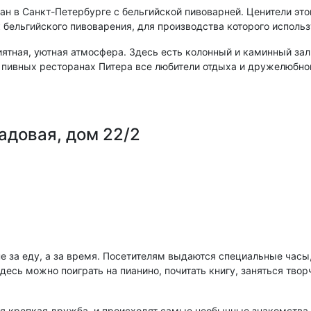
н в Санкт-Петербурге с бельгийской пивоварней. Ценители это
бельгийского пивоварения, для производства которого исполь
ятная, уютная атмосфера. Здесь есть колонный и каминный зал
 пивных ресторанах Питера все любители отдыха и дружелюбно
адовая, дом 22/2
 не за еду, а за время. Посетителям выдаются специальные ча
 Здесь можно поиграть на пианино, почитать книгу, заняться тво
 крепкая дружба, и происходят самые необычные знакомства.