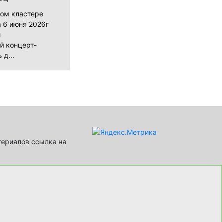
ном кластере
 6 июня 2026г
й
й концерт-
 д...
териалов ссылка на