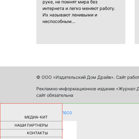
руке, не помнят мира без
интернета и легко меняют работу.
Их называют ленивыми и
неспособным...
© ООО «Издательский Дом Драйв». Сайт работ
Рекламно-информационное издание «Журнал Др
сайт обязательна
КАК ДЕВУШКЕ ПОМЕНЯТЬ КОЛЕСО
НА АВТОМОБИЛЕ |
69185
МЕДИА-КИТ
НАШИ ПАРТНЕРЫ
НОВЫЕ РАЗРАБОТКИ ДЛЯ
ОЗДОРОВЛЕНИЯ ОРГАНИЗМА
ПЛАТФОРМА ШУМАННА 3Д И
КОНТАКТЫ
КАПСУЛА ЗДОРОВЬЯ |
28291