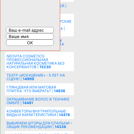
ИСТОРИЯ НАКЛАДНЫХ НОГТЕЙ |
20578
КАК ЗРИТЕЛЬНО УВЕЛИЧИТЬ
КОМНАТУ: ХИТРЫЕ ДИЗАЙНЕРСКИЕ
ПРИЕМЫ ВИЗУАЛЬНОГО
РАСШИРЕНИЯ ПРОСТРАНСТВА |
16201
СОБИРАЕМСЯ НА ПРАЗДНИК К
МОЛОДОЖЕНАМ: ПОДГОТОВКА
ПОЗДРАВЛЕНИЯ |
15483
NEOVITA COSMETICS:
ПРОФЕССИОНАЛЬНАЯ
НАТУРАЛЬНАЯ КОСМЕТИКА БЕЗ
КОНСЕРВАНТОВ |
15230
ТЕАТР «ИСКУШЕНИЕ» - 5 ЛЕТ НА
СЦЕНЕ! |
14999
ГЛЯНЦЕВАЯ ИЛИ МАТОВАЯ
ПЛИТКА. ЧТО ВЫБРАТЬ? |
14836
ОКРАШИВАНИЕ ВОЛОС В ТЕХНИКЕ
ОМБРЕ |
14481
КОНВЕКТОРЫ ВНУТРИПОЛЬНЫЕ:
ВИДЫ И ХАРАКТЕРИСТИКИ |
14476
ВЫБИРАЕМ ШТОРЫ ДЛЯ СПАЛЬНИ –
ОБЩИЕ РЕКОМЕНДАЦИИ |
14338