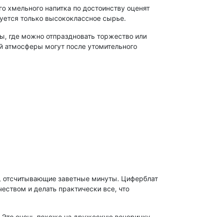
го хмельного напитка по достоинству оценят
зуется только высококлассное сырье.
ы, где можно отпраздновать торжество или
й атмосферы могут после утомительного
сы, отсчитывающие заветные минуты. Циферблат
рчеством и делать практически все, что
 Это очень похоже на дружескую вечеринку,