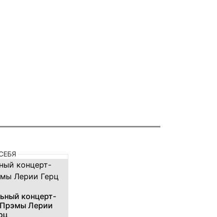
СЕБЯ
ьный концерт-
 Прэмы Лерии
рц