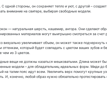
С одной стороны, он сохраняет тепло и уют, с другой – создае
вать внимание на свитере, выбирая свободные модели.
окон — натуральная шерсть, кашемир, ангора. Они сделают обр
нированных материалов могут выигрышно смотреться за счет 
о визуально увеличивает объем, он может также подчеркнуть н
оттенкам, который будет совпадать с цветом ваших зубов и бел
е чем из 3 цветов.
одные вещи не должны казаться мешковатыми. Длина может быт
ченные модели – для обладательниц идеальных форм. Миди до б
ый на талии пояс идут всем. Увеличить верх помогут крупные у
ь. И, конечно, любой образ нужно обязательно протестировать