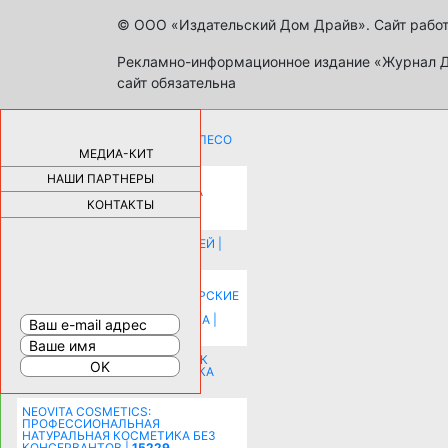
© ООО «Издательский Дом Драйв». Сайт работ
Рекламно-информационное издание «Журнал Др
сайт обязательна
КАК ДЕВУШКЕ ПОМЕНЯТЬ КОЛЕСО
НА АВТОМОБИЛЕ |
69177
МЕДИА-КИТ
НАШИ ПАРТНЕРЫ
НОВЫЕ РАЗРАБОТКИ ДЛЯ
ОЗДОРОВЛЕНИЯ ОРГАНИЗМА
ПЛАТФОРМА ШУМАННА 3Д И
КОНТАКТЫ
КАПСУЛА ЗДОРОВЬЯ |
28287
ИСТОРИЯ НАКЛАДНЫХ НОГТЕЙ |
20577
КАК ЗРИТЕЛЬНО УВЕЛИЧИТЬ
КОМНАТУ: ХИТРЫЕ ДИЗАЙНЕРСКИЕ
ПРИЕМЫ ВИЗУАЛЬНОГО
РАСШИРЕНИЯ ПРОСТРАНСТВА |
16193
СОБИРАЕМСЯ НА ПРАЗДНИК К
МОЛОДОЖЕНАМ: ПОДГОТОВКА
ПОЗДРАВЛЕНИЯ |
15482
NEOVITA COSMETICS:
ПРОФЕССИОНАЛЬНАЯ
НАТУРАЛЬНАЯ КОСМЕТИКА БЕЗ
КОНСЕРВАНТОВ |
15229