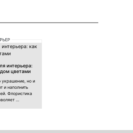
РЬЕР
ля интерьера:
 дом цветами
о украшение, но и
т и наполнить
ей. Флористика
воляет ...