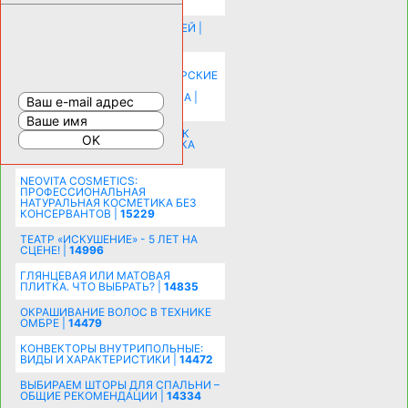
КАПСУЛА ЗДОРОВЬЯ |
28287
ИСТОРИЯ НАКЛАДНЫХ НОГТЕЙ |
20577
КАК ЗРИТЕЛЬНО УВЕЛИЧИТЬ
КОМНАТУ: ХИТРЫЕ ДИЗАЙНЕРСКИЕ
ПРИЕМЫ ВИЗУАЛЬНОГО
РАСШИРЕНИЯ ПРОСТРАНСТВА |
16196
СОБИРАЕМСЯ НА ПРАЗДНИК К
МОЛОДОЖЕНАМ: ПОДГОТОВКА
ПОЗДРАВЛЕНИЯ |
15482
NEOVITA COSMETICS:
ПРОФЕССИОНАЛЬНАЯ
НАТУРАЛЬНАЯ КОСМЕТИКА БЕЗ
КОНСЕРВАНТОВ |
15229
ТЕАТР «ИСКУШЕНИЕ» - 5 ЛЕТ НА
СЦЕНЕ! |
14996
ГЛЯНЦЕВАЯ ИЛИ МАТОВАЯ
ПЛИТКА. ЧТО ВЫБРАТЬ? |
14835
ОКРАШИВАНИЕ ВОЛОС В ТЕХНИКЕ
ОМБРЕ |
14479
КОНВЕКТОРЫ ВНУТРИПОЛЬНЫЕ:
ВИДЫ И ХАРАКТЕРИСТИКИ |
14472
ВЫБИРАЕМ ШТОРЫ ДЛЯ СПАЛЬНИ –
ОБЩИЕ РЕКОМЕНДАЦИИ |
14334