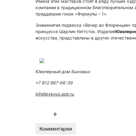
Имена этих мастеров стоят в ряду лучших ху
компании в традиционном благотворительном а
преддверии гонок «Формулы – 1».
Знаменитая подвеска «Вечер во Флоренции» 
принцессе Шарлин Уиттсток. Изделия
Ювелирн
искусства, представлены в других отечествен
Ювелирный дом Быковых
+7 812 967-66-39
bjh@bykovs.spb.ru
0
Комментарии