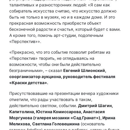
талантливых и разносторонних людей: «Я сам как
собиратель искусства считаю, что искусство должно
быть не только в музеях, но и в каждом доме. И это
прекрасная возможность приобрести объект
бесконечной радости и счастья, который будет с вами.
А кроме того, помочь арт-студии, подопечным
«Перспектив»».
«Прекрасно, что это событие позволит ребятам из
«Перспектив» творить, не оглядываясь на
возможности, чтобы они были действительно
безграничными», – сказал
Евгений Шлионский,
соорганизатор аукциона, руководитель фестиваля
«Краски детства».
Присутствовавшие на презентации вечера художники
отметили, что рады участвовать в таком,
действительно светлом, событии.
Дмитрий Шагин,
Капитолина, Юстина Комиссарова, Анастасия
Моргунова (галерея мозаики «Сад Гранат»), Ирина
Мелихова,
Светлана Головешкина
(основатель
галереи Artefice) рассказали о работах, которые будут