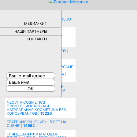
КАК ДЕВУШКЕ ПОМЕНЯТЬ КОЛЕСО
НА АВТОМОБИЛЕ |
69174
МЕДИА-КИТ
НАШИ ПАРТНЕРЫ
НОВЫЕ РАЗРАБОТКИ ДЛЯ
ОЗДОРОВЛЕНИЯ ОРГАНИЗМА
ПЛАТФОРМА ШУМАННА 3Д И
КОНТАКТЫ
КАПСУЛА ЗДОРОВЬЯ |
28278
ИСТОРИЯ НАКЛАДНЫХ НОГТЕЙ |
20572
КАК ЗРИТЕЛЬНО УВЕЛИЧИТЬ
КОМНАТУ: ХИТРЫЕ ДИЗАЙНЕРСКИЕ
ПРИЕМЫ ВИЗУАЛЬНОГО
РАСШИРЕНИЯ ПРОСТРАНСТВА |
16190
СОБИРАЕМСЯ НА ПРАЗДНИК К
МОЛОДОЖЕНАМ: ПОДГОТОВКА
ПОЗДРАВЛЕНИЯ |
15480
NEOVITA COSMETICS:
ПРОФЕССИОНАЛЬНАЯ
НАТУРАЛЬНАЯ КОСМЕТИКА БЕЗ
КОНСЕРВАНТОВ |
15225
ТЕАТР «ИСКУШЕНИЕ» - 5 ЛЕТ НА
СЦЕНЕ! |
14992
ГЛЯНЦЕВАЯ ИЛИ МАТОВАЯ