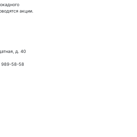
локадного
оводятся акции.
атная, д. 40
, 989-58-58