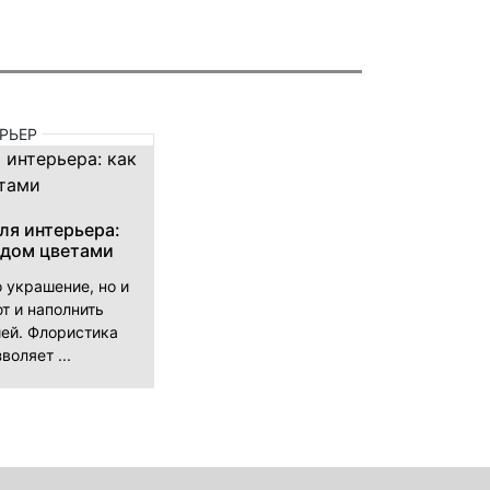
РЬЕР
ля интерьера:
 дом цветами
о украшение, но и
т и наполнить
ей. Флористика
воляет ...