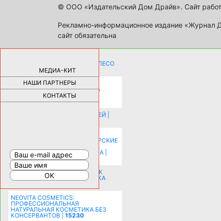
© ООО «Издательский Дом Драйв». Сайт работ
Рекламно-информационное издание «Журнал Др
сайт обязательна
КАК ДЕВУШКЕ ПОМЕНЯТЬ КОЛЕСО
НА АВТОМОБИЛЕ |
69185
МЕДИА-КИТ
НАШИ ПАРТНЕРЫ
НОВЫЕ РАЗРАБОТКИ ДЛЯ
ОЗДОРОВЛЕНИЯ ОРГАНИЗМА
ПЛАТФОРМА ШУМАННА 3Д И
КОНТАКТЫ
КАПСУЛА ЗДОРОВЬЯ |
28291
ИСТОРИЯ НАКЛАДНЫХ НОГТЕЙ |
20578
КАК ЗРИТЕЛЬНО УВЕЛИЧИТЬ
КОМНАТУ: ХИТРЫЕ ДИЗАЙНЕРСКИЕ
ПРИЕМЫ ВИЗУАЛЬНОГО
РАСШИРЕНИЯ ПРОСТРАНСТВА |
16201
СОБИРАЕМСЯ НА ПРАЗДНИК К
МОЛОДОЖЕНАМ: ПОДГОТОВКА
ПОЗДРАВЛЕНИЯ |
15483
NEOVITA COSMETICS:
ПРОФЕССИОНАЛЬНАЯ
НАТУРАЛЬНАЯ КОСМЕТИКА БЕЗ
КОНСЕРВАНТОВ |
15230