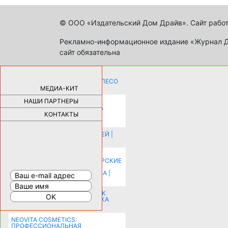
© ООО «Издательский Дом Драйв». Сайт работ
Рекламно-информационное издание «Журнал Др
сайт обязательна
КАК ДЕВУШКЕ ПОМЕНЯТЬ КОЛЕСО
НА АВТОМОБИЛЕ |
69179
МЕДИА-КИТ
НАШИ ПАРТНЕРЫ
НОВЫЕ РАЗРАБОТКИ ДЛЯ
ОЗДОРОВЛЕНИЯ ОРГАНИЗМА
ПЛАТФОРМА ШУМАННА 3Д И
КОНТАКТЫ
КАПСУЛА ЗДОРОВЬЯ |
28291
ИСТОРИЯ НАКЛАДНЫХ НОГТЕЙ |
20578
КАК ЗРИТЕЛЬНО УВЕЛИЧИТЬ
КОМНАТУ: ХИТРЫЕ ДИЗАЙНЕРСКИЕ
ПРИЕМЫ ВИЗУАЛЬНОГО
РАСШИРЕНИЯ ПРОСТРАНСТВА |
16198
СОБИРАЕМСЯ НА ПРАЗДНИК К
МОЛОДОЖЕНАМ: ПОДГОТОВКА
ПОЗДРАВЛЕНИЯ |
15483
NEOVITA COSMETICS:
ПРОФЕССИОНАЛЬНАЯ