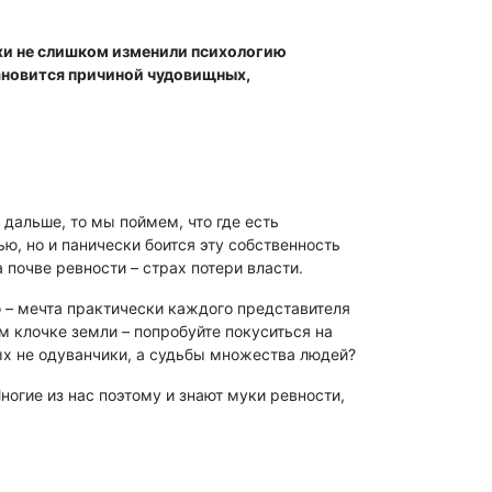
охи не слишком изменили психологию
тановится причиной чудовищных,
дальше, то мы поймем, что где есть
ью, но и панически боится эту собственность
 почве ревности – страх потери власти.
о – мечта практически каждого представителя
м клочке земли – попробуйте покуситься на
орых не одуванчики, а судьбы множества людей?
ногие из нас поэтому и знают муки ревности,