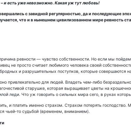
– и есть уже невозможно. Какая уж тут любовь!
совершались с завидной регулярностью, да и последующие эп
лучается, что и в нынешнем цивилизованном мире ревность с
причина ревности — чувство собственности. Но если мы пойдем 
внивец не просто считает любимого человека своей собственност
сбродных и разрушительных поступков, которые совершаются на
 оно привлекательно для людей. Владеть чем-либо безраздельн
лагочестивой старушке, которая выращивает цветы на крошечно
жилой леди. Что уж говорить о сильных мира сего, в руках кот
ть, и платить именно страхом. Страхом потерять господство. М
ся чьей-то судьбой (временем, вниманием).