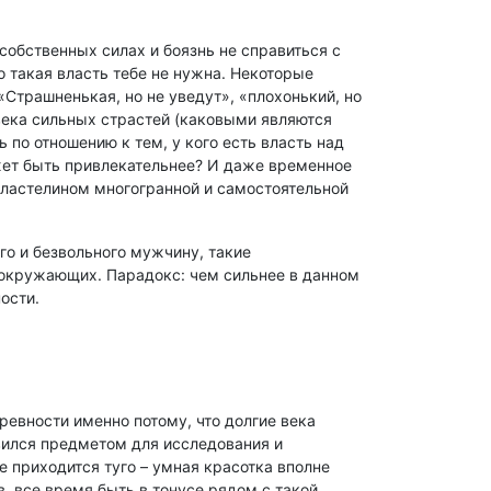
собственных силах и боязнь не справиться с
о такая власть тебе не нужна. Некоторые
 «Страшненькая, но не уведут», «плохонький, но
овека сильных страстей (каковыми являются
по отношению к тем, у кого есть власть над
ет быть привлекательнее? И даже временное
властелином многогранной и самостоятельной
о и безвольного мужчину, такие
 окружающих. Парадокс: чем сильнее в данном
ности.
евности именно потому, что долгие века
вился предметом для исследования и
 приходится туго – умная красотка вполне
, все время быть в тонусе рядом с такой