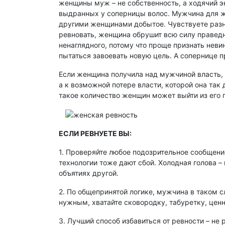
женщины муж – не собственность, а ходячий э
выдранных у соперницы волос. Мужчина для же
другими женщинами добытое. Чувствуете разни
ревновать, женщина обрушит всю силу праведн
ненаглядного, потому что проще признать нев
пытаться завоевать новую цель. А сопернице п
Если женщина получила над мужчиной власть, о
а к возможной потере власти, которой она так 
такое количество женщин может выйти из его
ЕСЛИ РЕВНУЕТЕ ВЫ:
1. Проверяйте любое подозрительное сообщен
технологии тоже дают сбой. Холодная голова –
объятиях другой.
2. По общепринятой логике, мужчина в таком с
нужным, хватайте сковородку, табуретку, цен
3. Лучший способ избавиться от ревности – не 