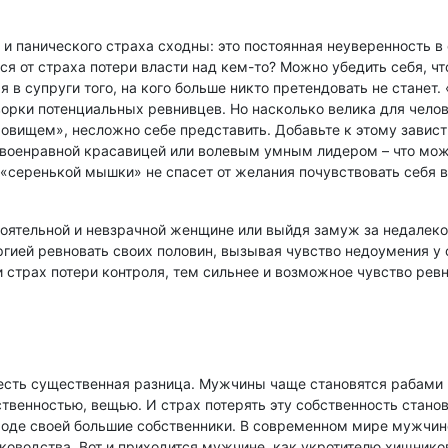
 и панического страха сходны: это постоянная неуверенность в 
ся от страха потери власти над кем-то? Можно убедить себя, чт
 в супруги того, на кого больше никто претендовать не станет.
оворки потенциальных ревнивцев. Но насколько велика для чел
вищем», несложно себе представить. Добавьте к этому зависть 
военравной красавицей или волевым умным лидером – что мож
 «серенькой мышки» не спасет от желания почувствовать себя 
оятельной и невзрачной женщине или выйдя замуж за недалеког
гией ревновать своих половин, вызывая чувство недоумения у
 страх потери контроля, тем сильнее и возможное чувство рев
сть существенная разница. Мужчины чаще становятся рабами р
венностью, вещью. И страх потерять эту собственность стано
оде своей большие собственники. В современном мире мужчине
ководства. Вот и приходится мужчине, как укротителю хищников