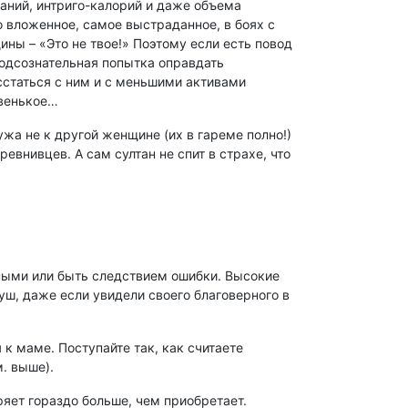
даний, интриго-калорий и даже объема
 вложенное, самое выстраданное, в боях с
ны – «Это не твое!» Поэтому если есть повод
подсознательная попытка оправдать
сстаться с ним и с меньшими активами
товенькое…
жа не к другой женщине (их в гареме полно!)
евнивцев. А сам султан не спит в страхе, что
ными или быть следствием ошибки. Высокие
душ, даже если увидели своего благоверного в
к маме. Поступайте так, как считаете
м. выше).
еряет гораздо больше, чем приобретает.