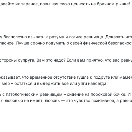
здавайте их заранее, повышая свою ценность на брачном рынке!
му бесполезно взывать к разуму и логике ревнивца. Доказать что
пасное. Лучше срочно подумать о своей физической безопасности
стороны супруга. Вам это надо? Если вам приятно, что вас ревн
оказывает, что временное отсутствие (ушла к подруге или маме)
мер – остаться и выдержать все или уйти навсегда.
нь с патологическим ревнивцем – сидение на пороховой бочке. И
о с любовью не имеет: любовь — это чувство позитивное, а рев