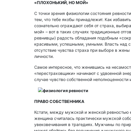
«ПЛОХОНЬКИЙ, НО МОЙ»
С точки зрения физиологии состояния ревности
тем, что тебе якобы принадлежит. Как избавить
сознательно ограждают себя от страха, выбирая
мой» – вот в таких случаях традиционные отг
ревнивцы) радость обладания подобным «сокро
красивыми, успешными, умными. Власть над с
отсутствие чувства страха при выборе в жены
личности.
Самое интересное, что женившись на несамост
«перестраховщики» начинают с удвоенной энер
случае чувство собственной неполноценности и
ПРАВО СОБСТВЕННИКА
Кстати, между мужской и женской ревностью е
женщина считалась практически мужской собст
увековечивания в трагедиях. Мужчины по прир
может обойтись без подчинения и мужского ру