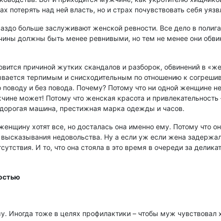
х потерять над ней власть, но и страх почувствовать себя уяз
раздо больше заслуживают женской ревности. Все дело в полиг
чины должны быть менее ревнивыми, но тем не менее они обви
овится причиной жутких скандалов и разборок, обвинений в «ж
зывается терпимым и снисходительным по отношению к согреши
 поводу и без повода. Почему? Потому что ни одной женщине н
ужчине может! Потому что женская красота и привлекательность 
, дорогая машина, престижная марка одежды и часов.
енщину хотят все, но досталась она именно ему. Потому что о
 высказывания недовольства. Ну а если уж если жена задержала
утствия. И то, что она стояла в это время в очереди за делика
. Иногда тоже в целях профилактики – чтобы муж чувствовал х