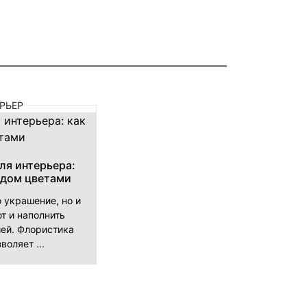
РЬЕР
ля интерьера:
 дом цветами
о украшение, но и
т и наполнить
ей. Флористика
воляет ...