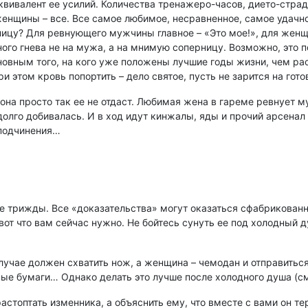
квивалент ее усилий. Количества тренажеро-часов, дието-стра
нщины – все. Все самое любимое, несравненное, самое удачно
цу? Для ревнующего мужчины главное – «Это мое!», для женщи
ого гнева не на мужа, а на мнимую соперницу. Возможно, это 
иновным того, на кого уже положены лучшие годы жизни, чем ра
ри этом кровь попортить – дело святое, пусть не зарится на го
на просто так ее не отдаст. Любимая жена в гареме ревнует му
долго добивалась. И в ход идут кинжалы, яды и прочий арсенал р
 подчинения…
ие трижды. Все «доказательства» могут оказаться сфабрикован
 вот что вам сейчас нужно. Не бойтесь сунуть ее под холодный 
лучае должен схватить нож, а женщина – чемодан и отправиться 
ные бумаги… Однако делать это лучше после холодного душа (с
растоптать изменника, а объяснить ему, что вместе с вами он т