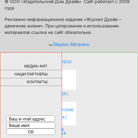
© ООО «Издательский Дом Драйв». Сайт работает с 2009
года
Рекламно-информационное издание «Журнал Драйв –
движение жизни». При цитировании и использовании
материалов ссылка на сайт обязательна
КАК ДЕВУШКЕ ПОМЕНЯТЬ КОЛЕСО
НА АВТОМОБИЛЕ |
69191
МЕДИА-КИТ
НАШИ ПАРТНЕРЫ
НОВЫЕ РАЗРАБОТКИ ДЛЯ
ОЗДОРОВЛЕНИЯ ОРГАНИЗМА
ПЛАТФОРМА ШУМАННА 3Д И
КОНТАКТЫ
КАПСУЛА ЗДОРОВЬЯ |
28319
ИСТОРИЯ НАКЛАДНЫХ НОГТЕЙ |
20585
КАК ЗРИТЕЛЬНО УВЕЛИЧИТЬ
КОМНАТУ: ХИТРЫЕ ДИЗАЙНЕРСКИЕ
ПРИЕМЫ ВИЗУАЛЬНОГО
РАСШИРЕНИЯ ПРОСТРАНСТВА |
16208
СОБИРАЕМСЯ НА ПРАЗДНИК К
МОЛОДОЖЕНАМ: ПОДГОТОВКА
ПОЗДРАВЛЕНИЯ |
15487