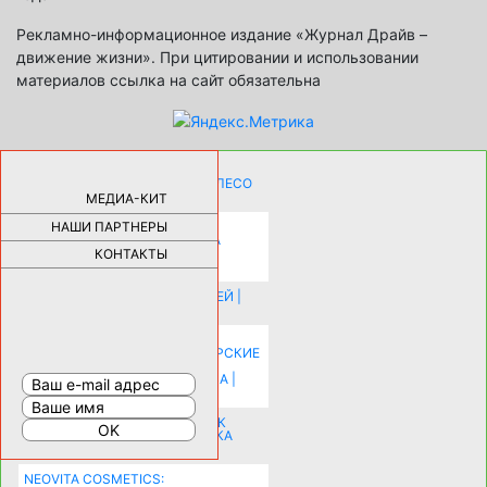
Рекламно-информационное издание «Журнал Драйв –
движение жизни». При цитировании и использовании
материалов ссылка на сайт обязательна
КАК ДЕВУШКЕ ПОМЕНЯТЬ КОЛЕСО
НА АВТОМОБИЛЕ |
69189
МЕДИА-КИТ
НАШИ ПАРТНЕРЫ
НОВЫЕ РАЗРАБОТКИ ДЛЯ
ОЗДОРОВЛЕНИЯ ОРГАНИЗМА
ПЛАТФОРМА ШУМАННА 3Д И
КОНТАКТЫ
КАПСУЛА ЗДОРОВЬЯ |
28297
ИСТОРИЯ НАКЛАДНЫХ НОГТЕЙ |
20583
КАК ЗРИТЕЛЬНО УВЕЛИЧИТЬ
КОМНАТУ: ХИТРЫЕ ДИЗАЙНЕРСКИЕ
ПРИЕМЫ ВИЗУАЛЬНОГО
РАСШИРЕНИЯ ПРОСТРАНСТВА |
16206
СОБИРАЕМСЯ НА ПРАЗДНИК К
МОЛОДОЖЕНАМ: ПОДГОТОВКА
ПОЗДРАВЛЕНИЯ |
15486
NEOVITA COSMETICS: