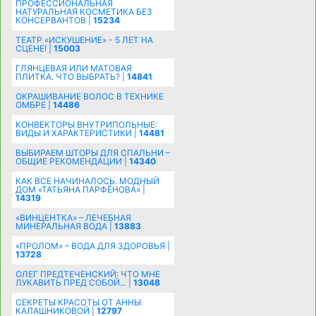
ПРОФЕССИОНАЛЬНАЯ
НАТУРАЛЬНАЯ КОСМЕТИКА БЕЗ
КОНСЕРВАНТОВ |
15234
ТЕАТР «ИСКУШЕНИЕ» - 5 ЛЕТ НА
СЦЕНЕ! |
15003
ГЛЯНЦЕВАЯ ИЛИ МАТОВАЯ
ПЛИТКА. ЧТО ВЫБРАТЬ? |
14841
ОКРАШИВАНИЕ ВОЛОС В ТЕХНИКЕ
ОМБРЕ |
14486
КОНВЕКТОРЫ ВНУТРИПОЛЬНЫЕ:
ВИДЫ И ХАРАКТЕРИСТИКИ |
14481
ВЫБИРАЕМ ШТОРЫ ДЛЯ СПАЛЬНИ –
ОБЩИЕ РЕКОМЕНДАЦИИ |
14340
КАК ВСЕ НАЧИНАЛОСЬ. МОДНЫЙ
ДОМ «ТАТЬЯНА ПАРФЁНОВА» |
14319
«ВИНЦЕНТКА» – ЛЕЧЕБНАЯ
МИНЕРАЛЬНАЯ ВОДА |
13883
«ПРОЛОМ» – ВОДА ДЛЯ ЗДОРОВЬЯ |
13728
ОЛЕГ ПРЕДТЕЧЕНСКИЙ: ЧТО МНЕ
ЛУКАВИТЬ ПРЕД СОБОЙ... |
13048
СЕКРЕТЫ КРАСОТЫ ОТ АННЫ
КАЛАШНИКОВОЙ |
12797