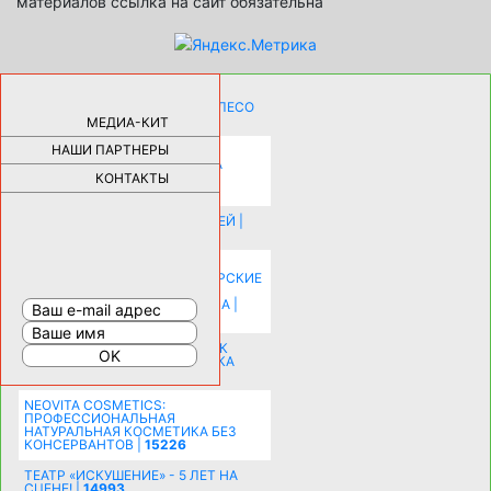
материалов ссылка на сайт обязательна
КАК ДЕВУШКЕ ПОМЕНЯТЬ КОЛЕСО
НА АВТОМОБИЛЕ |
69175
МЕДИА-КИТ
НАШИ ПАРТНЕРЫ
НОВЫЕ РАЗРАБОТКИ ДЛЯ
ОЗДОРОВЛЕНИЯ ОРГАНИЗМА
ПЛАТФОРМА ШУМАННА 3Д И
КОНТАКТЫ
КАПСУЛА ЗДОРОВЬЯ |
28279
ИСТОРИЯ НАКЛАДНЫХ НОГТЕЙ |
20573
КАК ЗРИТЕЛЬНО УВЕЛИЧИТЬ
КОМНАТУ: ХИТРЫЕ ДИЗАЙНЕРСКИЕ
ПРИЕМЫ ВИЗУАЛЬНОГО
РАСШИРЕНИЯ ПРОСТРАНСТВА |
16191
СОБИРАЕМСЯ НА ПРАЗДНИК К
МОЛОДОЖЕНАМ: ПОДГОТОВКА
ПОЗДРАВЛЕНИЯ |
15481
NEOVITA COSMETICS:
ПРОФЕССИОНАЛЬНАЯ
НАТУРАЛЬНАЯ КОСМЕТИКА БЕЗ
КОНСЕРВАНТОВ |
15226
ТЕАТР «ИСКУШЕНИЕ» - 5 ЛЕТ НА
СЦЕНЕ! |
14993