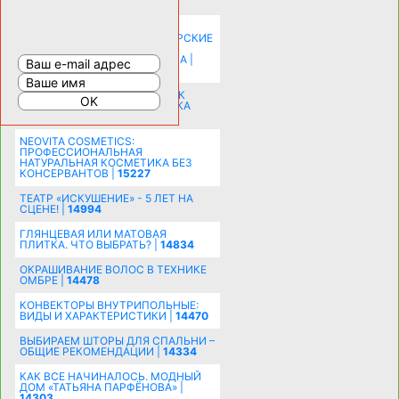
20574
КАК ЗРИТЕЛЬНО УВЕЛИЧИТЬ
КОМНАТУ: ХИТРЫЕ ДИЗАЙНЕРСКИЕ
ПРИЕМЫ ВИЗУАЛЬНОГО
РАСШИРЕНИЯ ПРОСТРАНСТВА |
16192
СОБИРАЕМСЯ НА ПРАЗДНИК К
МОЛОДОЖЕНАМ: ПОДГОТОВКА
ПОЗДРАВЛЕНИЯ |
15481
NEOVITA COSMETICS:
ПРОФЕССИОНАЛЬНАЯ
НАТУРАЛЬНАЯ КОСМЕТИКА БЕЗ
КОНСЕРВАНТОВ |
15227
ТЕАТР «ИСКУШЕНИЕ» - 5 ЛЕТ НА
СЦЕНЕ! |
14994
ГЛЯНЦЕВАЯ ИЛИ МАТОВАЯ
ПЛИТКА. ЧТО ВЫБРАТЬ? |
14834
ОКРАШИВАНИЕ ВОЛОС В ТЕХНИКЕ
ОМБРЕ |
14478
КОНВЕКТОРЫ ВНУТРИПОЛЬНЫЕ:
ВИДЫ И ХАРАКТЕРИСТИКИ |
14470
ВЫБИРАЕМ ШТОРЫ ДЛЯ СПАЛЬНИ –
ОБЩИЕ РЕКОМЕНДАЦИИ |
14334
КАК ВСЕ НАЧИНАЛОСЬ. МОДНЫЙ
ДОМ «ТАТЬЯНА ПАРФЁНОВА» |
14303